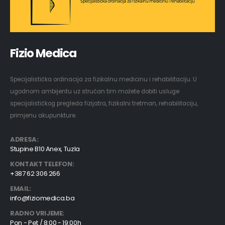
Fizio Medica
Specijalistička ordinacija za fizikalnu medicinu i rehabilitaciju. U
ugodnom ambijentu uz stručan tim možete dobiti usluge
specijalističkog pregleda fizijatra, fizikalni tretman, rehabilitaciju,
primjenu akupunkture.
ADRESA:
Stupine B10 Anex, Tuzla
KONTAKT TELEFON:
+387 62 306 266
EMAIL:
info@fiziomedica.ba
RADNO VRIJEME:
Pon - Pet / 8:00 - 19:00h