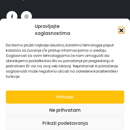
Upravljajte
saglasnostima
LINKOVI
Da bismo pružili najbolje iskustvo, koristimo tehnologije poput
Početna
kolačića za čuvanje i/ili pristup informacijama o uređaju.
O nama
Saglasnost sa ovim tehnologijama će nam omogućiti da
obrađujemo podatke kao što su ponašanje pri pregledanju ili
Naš tim
jedinstveni ID-ovi na ovoj veb lokaciji. Nepristanak ili povlačenje
Usluge
saglasnosti može negativno uticati na određene karakteristike i
Kontakti
funkcije.
Politika Privatnosti
Prihvati
Ne prihvatam
Prikaži podešavanja