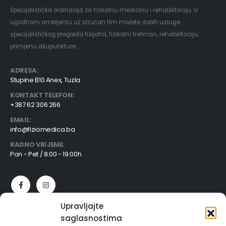
Specijalistička ordinacija za fizikalnu medicinu i rehabilitaciju. U
ugodnom ambijentu uz stručan tim možete dobiti usluge
specijalističkog pregleda fizijatra, fizikalni tretman, rehabilitaciju,
primjenu akupunkture.
ADRESA:
Stupine B10 Anex, Tuzla
KONTAKT TELEFON:
+387 62 306 266
EMAIL:
info@fiziomedica.ba
RADNO VRIJEME:
Pon - Pet / 8:00 - 19:00h
Upravljajte
LINKOVI
saglasnostima