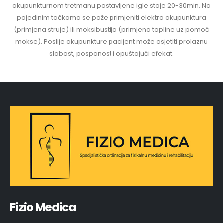
akupunkturnom tretmanu postavljene igle stoje 20-30min. Na
pojedinim tačkama se pože primjeniti elektro akupunktura
(primjena struje) ili moksibustija (primjena topline uz pomoć
mokse). Poslije akupunkture pacijent može osjetiti prolaznu
slabost, pospanost i opuštajući efekat.
Fizio Medica