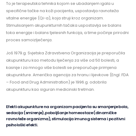
To je terapeutska tehnika kojom se ubadanjem igala u
specifične tačke na koži pacijenta, uspostavlja ravnoteža
vitalne energije (Qi-a), koja struji kroz organizam.
Stimulisanjem akupunkturnih tačaka uspostavlja se balans
toka energije i balans tjelesnih funkcija, a time počinje prirodni
proces samoizlječenja.
Još 1979.g. Svjetska Zdravstvena Organizacija je preporučila
akupunkturu kao metodu liječenja za više od 50 bolesti, a
kasnije i za mnogo više bolesti se preporučuje primjena
akupunkture. Američka agencija za hranu i lijevkove (Engl. FDA
– Food and Drug Administration) je 1996.g. odobrila
akupunkturu kao siguran medicinski tretman.
Efekti akupunkture na organizam pacijenta su smanjenje bola,
sedacija (smirenje), poboljšanje homeostaze (dinamičke
ravnoteže organizma), stimulacija imunog sistema i pozitivni
psihološki efekti.