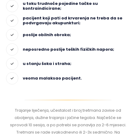
u toku trudnoće pojedine tačke su
kontraindicirane;
pacijent koji pati od krvarenja ne treba da se
podvrgavaju akupunkturi;
poslije obilnih obroka;
neposredno poslije teških fizičkih napora;
u stanju šoka i straha;
veoma malaksao pacijent.
Trajanje liječenja, učestalost i broj tretmana zavise od
oboljenja, dužine trajanja i jačine tegoba. Najčešće se
sprovodi 10 sesija, a po potrebi se ponavlja za 2-6 mjeseci.
Tretmani se rade svakodnevno ili 2-3x sedmično. Na