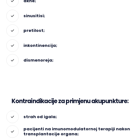
akne;
sinusitisi;
pretilost;
inkontinencija;
dismenoreja;
Kontraindikacije za primjenu akupunkture:
strah od igala;
pacijenti na imunomodulatornoj terapiji nakon
transplantacije organa;